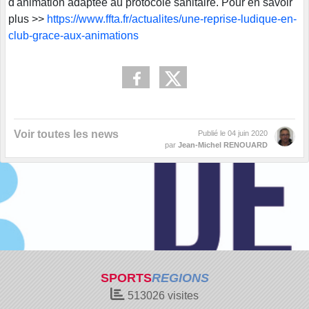
d'animation adaptée au protocole sanitaire. Pour en savoir
plus >>
https://www.ffta.fr/actualites/une-reprise-ludique-en-
club-grace-aux-animations
Voir toutes les news
Publié le
04 juin 2020
par
Jean-Michel RENOUARD
SPORTS
REGIONS
513026
visites